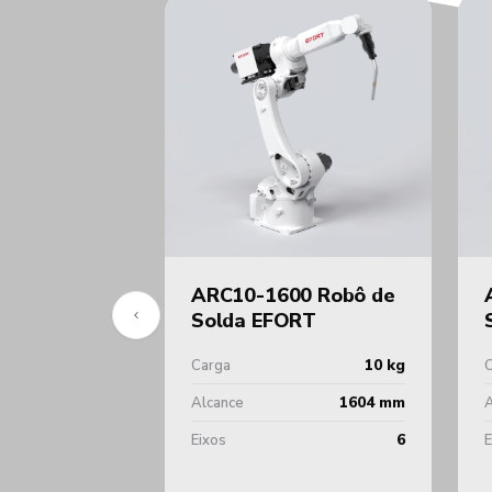
ARC10-1600 Robô de
Solda EFORT
10 kg
Carga
1604 mm
Alcance
A
6
Eixos
E