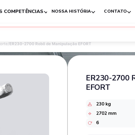
S COMPETÊNCIAS
NOSSA HISTÓRIA
CONTATO
orte
/
ER230-2700 Robô de Manipulação EFORT
ER230-2700 R
EFORT
230 kg
2702 mm
6