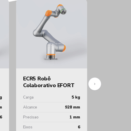
ECR5 Robô
ER10-1100 
Colaborativo EFORT
Mesa EFOR
g
5 kg
Carga
Carga
m
928 mm
Alcance
Alcance
6
1 mm
Precisao
Eixos
6
Eixos