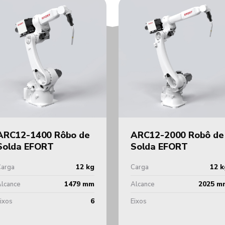
ARC12-1400 Rôbo de
ARC12-2000 Robô de
Solda EFORT
Solda EFORT
12 kg
12 k
Carga
Carga
1479 mm
2025 m
lcance
Alcance
6
ixos
Eixos