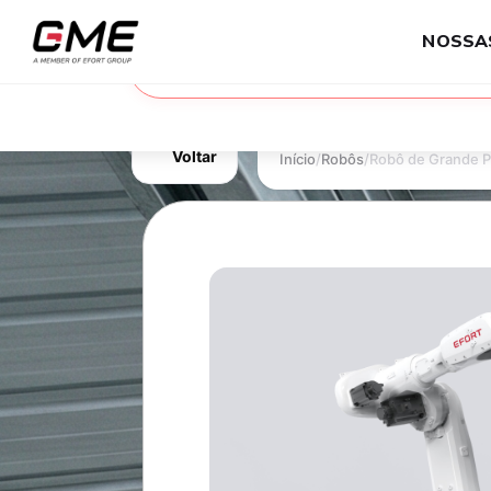
NOSSA
Voltar
Início
/
Robôs
/
Robô de Grande P