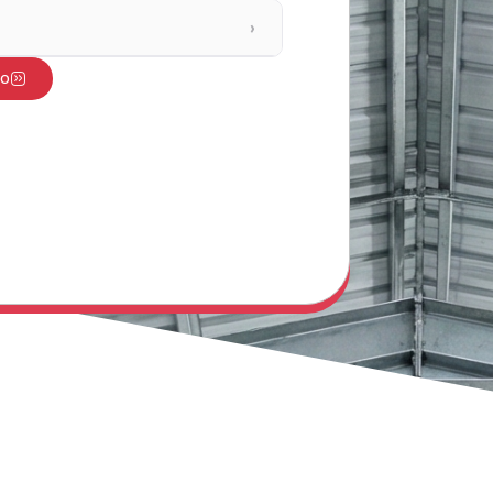
›
to
er Robot
PDF