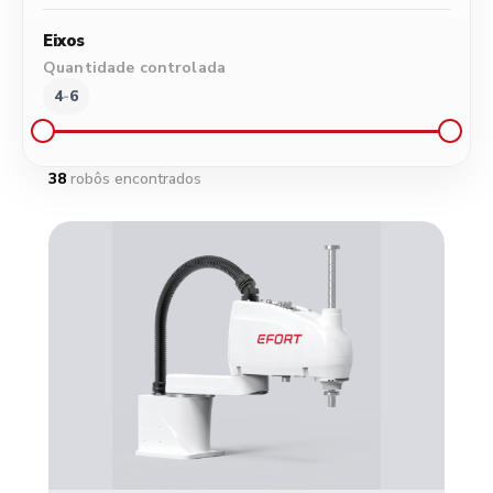
500
1000
1500
2000
2500
3160
Eixos
Quantidade controlada
4
-
6
4
5
6
38
robôs encontrados