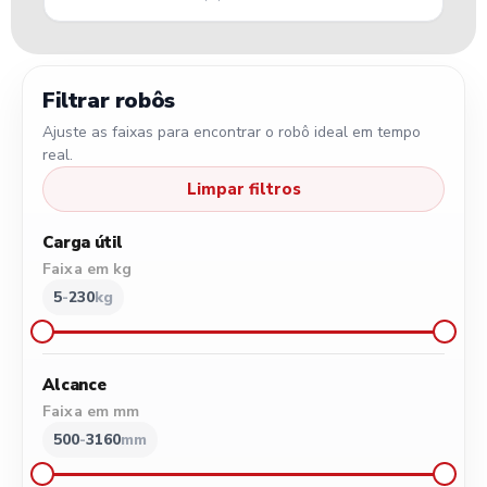
Filtrar robôs
Ajuste as faixas para encontrar o robô ideal em tempo
real.
Limpar filtros
Carga útil
Faixa em kg
5
-
230
kg
5
50
100
150
200
230
Alcance
Faixa em mm
500
-
3160
mm