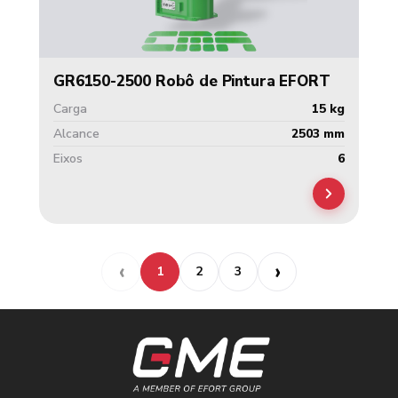
GR6150-2500 Robô de Pintura EFORT
Carga
15 kg
Alcance
2503 mm
Eixos
6
1
2
3