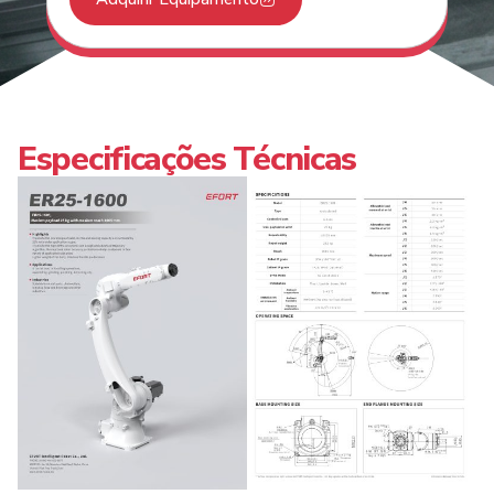
ER25-1600 Flyer Robot
PDF
ER25-1600 Robot Modeling V1.2
STEP
EC2-S(IP54) Control Cabinet Modeling V1.1
STEP
Especificações Técnicas
EC2-S(IP20) Control Cabinet Modeling V1.0
STEP
ER25-1600 Robot Workspace V1.2
DWG