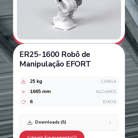
ER25-1600 Robô de
Manipulação EFORT
25 kg
CARGA
1665 mm
ALCANCE
6
EIXOS
›
Downloads (5)
Adquirir Equipamento