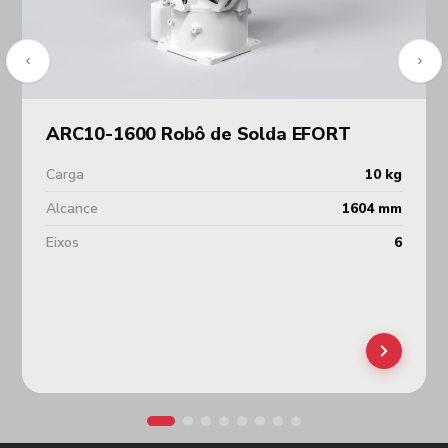
ARC10-1600 Robô de Solda EFORT
Carga
10 kg
Alcance
1604 mm
Eixos
6