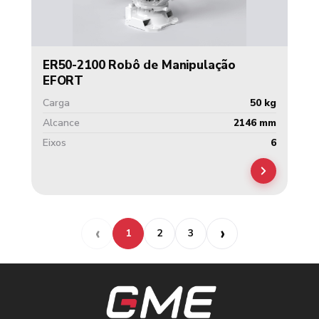
ER50-2100 Robô de Manipulação
EFORT
Carga
50 kg
Alcance
2146 mm
Eixos
6
1
2
3