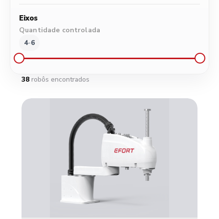
500
1000
1500
2000
2500
3160
Eixos
Quantidade controlada
4
-
6
4
5
6
38
robôs encontrados