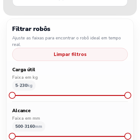
Filtrar robôs
Ajuste as faixas para encontrar o robô ideal em tempo
real.
Limpar filtros
Carga útil
Faixa em kg
5
-
230
kg
5
50
100
150
200
230
Alcance
Faixa em mm
500
-
3160
mm