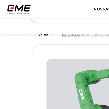
NOSSA
Voltar
Início
/
Robôs
/
Robô de Pintura
/
G