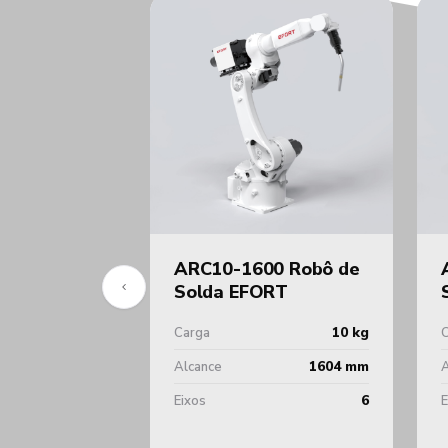
ARC10-1600 Robô de
Solda EFORT
10 kg
Carga
1604 mm
Alcance
A
6
Eixos
E