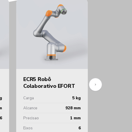
ECR5 Robô
ER10-1100 
Colaborativo EFORT
Mesa EFOR
g
5 kg
Carga
Carga
m
928 mm
Alcance
Alcance
6
1 mm
Precisao
Eixos
6
Eixos