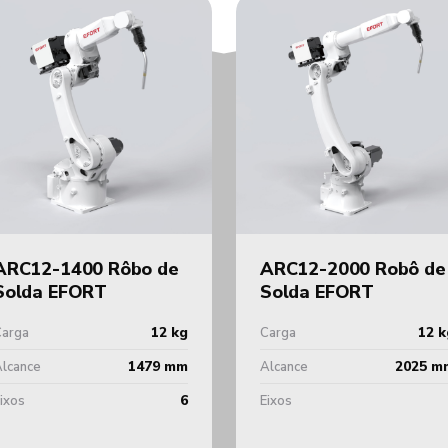
ARC12-1400 Rôbo de
ARC12-2000 Robô de
Solda EFORT
Solda EFORT
12 kg
12 k
Carga
Carga
1479 mm
2025 m
lcance
Alcance
6
ixos
Eixos