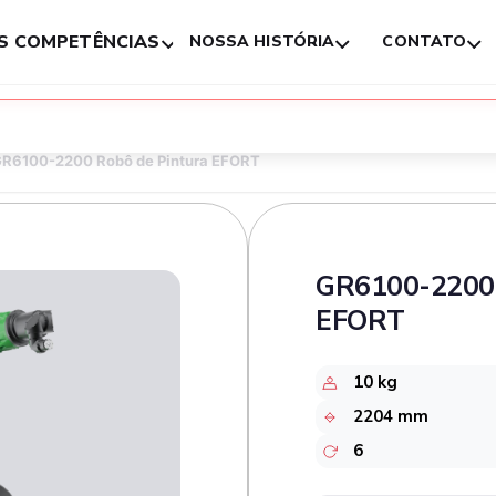
S COMPETÊNCIAS
NOSSA HISTÓRIA
CONTATO
R6100-2200 Robô de Pintura EFORT
GR6100-2200 
EFORT
10 kg
2204 mm
6