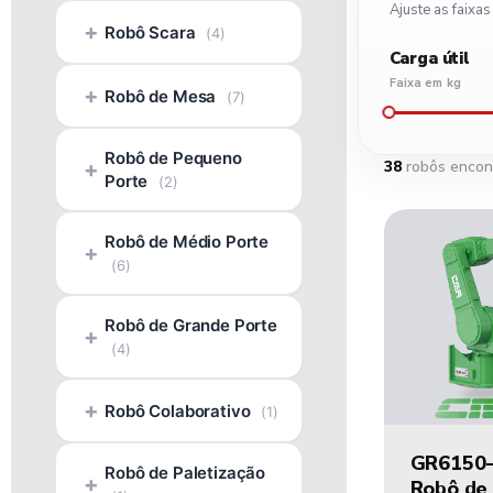
Ajuste as faixas
+
Robô Scara
(4)
Carga útil
Faixa em kg
+
Robô de Mesa
(7)
5
50
Robô de Pequeno
+
38
robôs encon
Porte
(2)
Robô de Médio Porte
+
(6)
Robô de Grande Porte
+
(4)
+
Robô Colaborativo
(1)
GR6150
Robô de Paletização
+
Robô de 