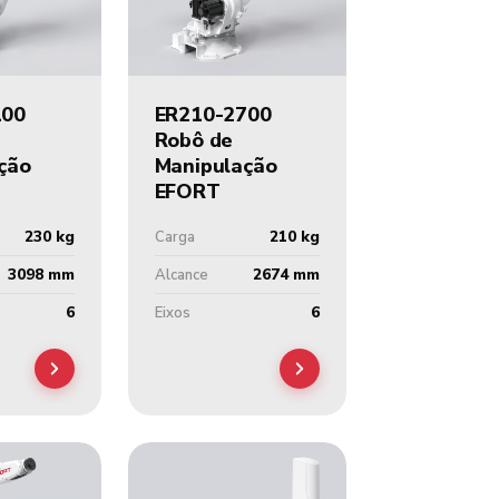
100
ER210-2700
Robô de
ção
Manipulação
EFORT
230 kg
210 kg
Carga
3098 mm
2674 mm
Alcance
6
6
Eixos