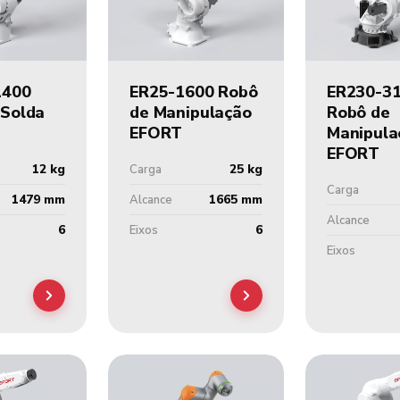
1400
ER25-1600 Robô
ER230-3
 Solda
de Manipulação
Robô de
EFORT
Manipula
EFORT
12 kg
25 kg
Carga
Carga
1479 mm
1665 mm
Alcance
Alcance
6
6
Eixos
Eixos