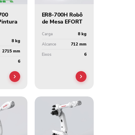
700
ER8-700H Robô
Pintura
de Mesa EFORT
8 kg
Carga
8 kg
712 mm
Alcance
2715 mm
6
Eixos
6