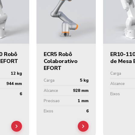
0 Robô
ECR5 Robô
ER10-110
 EFORT
Colaborativo
de Mesa
EFORT
12 kg
Carga
5 kg
Carga
944 mm
Alcance
928 mm
Alcance
6
Eixos
1 mm
Precisao
6
Eixos