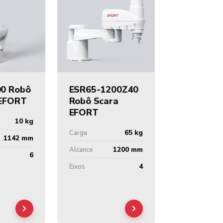
0 Robô
ESR65-1200Z40
 EFORT
Robô Scara
EFORT
10 kg
65 kg
Carga
1142 mm
1200 mm
Alcance
6
4
Eixos