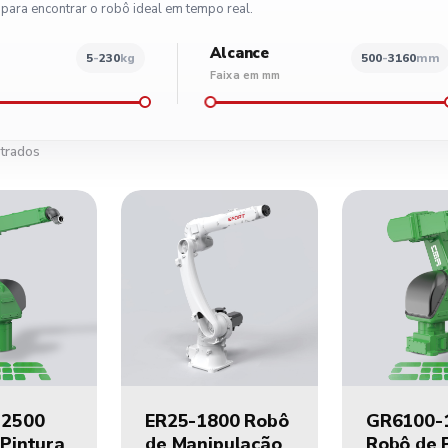
 para encontrar o robô ideal em tempo real.
Alcance
5
-
230
kg
500
-
3160
mm
Faixa em mm
100
150
200
230
500
1000
1500
2000
2500
3
trados
-2500
ER25-1800 Robô
GR6100-
Pintura
de Manipulação
Robô de 