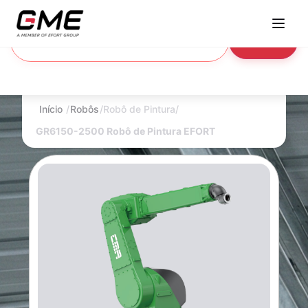
Voltar
Início
/
Robôs
/
Robô de Pintura
/
GR6150-2500 Robô de Pintura EFORT
Da consultoria de pré-projeto à fabricação de precisão —
com homologação, treinamento e suporte pós-entrega.
FRENTES DE SERVIÇO
Consultoria Especializada
Co-design de pré-projeto com simulação,
prototipação e viabilidade.
Projetos Técnicos Executivos